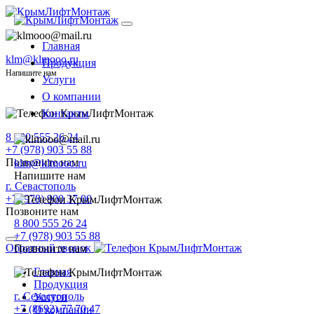
Главная
klm@klmooo.ru
Продукция
Напишите нам
Услуги
О компании
Контакты
8 800 555 26 24
+7 (978) 903 55 88
Позвоните нам
klm@klmooo.ru
Напишите нам
г. Севастополь
+7 (978) 900 37 00
Позвоните нам
8 800 555 26 24
+7 (978) 903 55 88
Обратный звонок
Позвоните нам
Главная
Продукция
г. Севастополь
Услуги
+7 (8692) 77 70 47
О компании