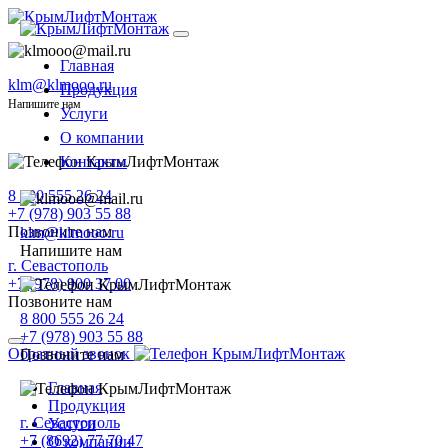
Главная
klm@klmooo.ru
Продукция
Напишите нам
Услуги
О компании
Контакты
8 800 555 26 24
+7 (978) 903 55 88
Позвоните нам
klm@klmooo.ru
Напишите нам
г. Севастополь
+7 (978) 900 37 00
Позвоните нам
8 800 555 26 24
+7 (978) 903 55 88
Обратный звонок
Позвоните нам
Главная
Продукция
г. Севастополь
Услуги
+7 (8692) 77 70 47
О компании