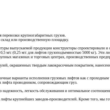
я перевозки крупногабаритных грузов.
, склад или производственную площадку.
атуры выпускаемой продукции конструкторы спроектировали и 
0,5 м/с (0,25 м/с для лифтов грузоподъемностью 5000 кг). Эти 
упных магазинах и торговых центрах, производственных предпр
модулей, окрашенных твердым лакокрасочным покрытием, нанес
чные варианты исполнения грузовых лифтов как с проходным 
ны лифта проводником, сопровождающим груз.
 надежность, легкость обслуживания и оптимальное соотношени
 лифты крупнейших заводов-производителей. Кроме того, мы го