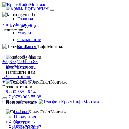
Главная
klm@klmooo.ru
Продукция
Напишите нам
Услуги
О компании
Контакты
8 800 555 26 24
+7 (978) 903 55 88
Позвоните нам
klm@klmooo.ru
Напишите нам
г. Севастополь
+7 (978) 900 37 00
Позвоните нам
8 800 555 26 24
+7 (978) 903 55 88
Обратный звонок
Позвоните нам
Главная
Продукция
г. Севастополь
Услуги
+7 (8692) 77 70 47
О компании